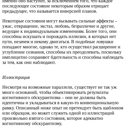
именно оно наступит, за исключением того, что каждое
последующее состояние некоторым образом отрицает
предыдущее, что называется инверсией планов.
Некоторые состояния могут вызывать сильные аффекты –
ужас, отвращение, экстаз, любовь, безразличие и другие,
ведущие к индивидуальным изменениям. Более того, они
способны искушать и порождать иллюзии, в которых нет
пути, незачем и некому двигаться. В подобные ловушки
попадают многие, однако те, кто осуществил расширение и
углубление сознания, способны их преодолевать, поскольку
имплицитно сохраняют бдительность и способны наблюдать
за тем, как они наблюдают.
Иллюстрация
Несмотря на возможные параллели, существует не так уж
много оснований, чтобы объективировать результаты
когнитивного обскурантизма – они не должны быть
идентичны и укладываться в какую-то конвенциональную
рамку. Описанный ниже опыт не претендует быть шаблоном
или образцом, но может служить одной из иллюстраций
произвольно взятого состояния, которое адекватно
когнитивному обскурантизму.