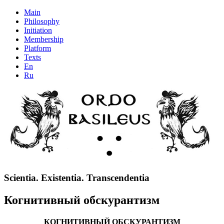
Main
Philosophy
Initiation
Membership
Platform
Texts
En
Ru
Scientia. Existentia. Transcendentia
Когнитивный обскурантизм
КОГНИТИВНЫЙ ОБСКУРАНТИЗМ