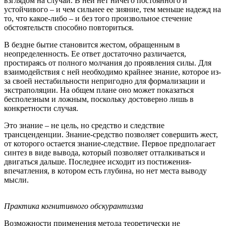
взглядом на случай. В ней нет ничего постоянного и
устойчивого – и чем сильнее ее зияние, тем меньше надежд на
то, что какое-либо – и без того произвольное стечение
обстоятельств способно повториться.
В бездне бытие становится жестом, обращенным в
неопределенность. Ее ответ достаточно различается,
простираясь от полного молчания до проявления силы. Для
взаимодействия с ней необходимо крайнее знание, которое из-
за своей нестабильности непригодно для формализации и
экстраполяции. На общем плане оно может показаться
бесполезным и ложным, поскольку достоверно лишь в
конкретности случая.
Это знание – не цель, но средство и следствие
трансценденции. Знание-средство позволяет совершить жест,
от которого остается знание-следствие. Первое предполагает
синтез в виде вывода, который позволяет отталкиваться и
двигаться дальше. Последнее исходит из постижения-
впечатления, в котором есть глубина, но нет места выводу
мысли.
Практика когнитивного обскурантизма
Возможности применения метода теоретически не