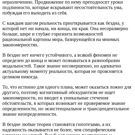
неразличению. Продвижение по нему преподносит уроки
подлинности, которые вскрывают несостоятельность ума,
побуждая его выходить из себя.
С каждым шагом реальность приоткрывается как бездна, у
которой нет ни начала, ни конца, ни края. Она несоразмерно
больше, шире и глубже горизонта возможностей
рациональной картины мира, базирующейся на мнимых
закономерностях.
В бездне нет ничего устойчивого, а всякий феномен не
определен до конца и может познаваться в разнообразии
модальностей. Такое знание несовершенно, но адекватно
актуальному моменту реальности, которая не проясняется
целиком никогда.
То, что истинно для одного плана, может оказаться ложно для
другого, поэтому когнитивный обскурантизм не ищет
закономерности, но вводит в уникальные стечения
обстоятельств, в которых возникает не проверяемое знание
определенности, но экзистенциальное и трансцендентальное
знание неопределенности.
В бездне любые теории становятся гипотезами, а их
надежность оказывается не более, чем специфическим